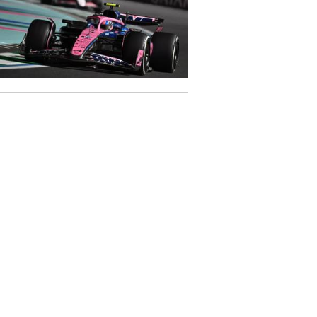
IE SAOUDITE - Djeddah
McLaren
: La bataille avec Hamilton
dium à Norris
e, Lando Norris a donné son maximum pour
alifications. Alors qu’il était le favori et
e du week-end, le britannique a commis une
le privant ainsi de la pole position. En s’élançant