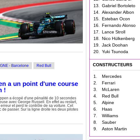
13.
Gabriel Bortoleto
14.
Alexander Albon
15.
Esteban Ocon
16.
Fernando Alonso
17.
Lance Stroll
18.
Nico Hülkenberg
19.
Jack Doohan
20.
Yuki Tsunoda
CONSTRUCTEURS
GNE - Barcelone
Red Bull
1.
Mercedes
n a un point d'une course
2.
Ferrari
 !
3.
McLaren
4.
Red Bull
ppen a écopé d'une pénalité de 10 secondes
euse avec George Russell. En effet au restart,
5.
Alpine
reur et perd le contrôle de sa voiture. Cet
6.
Haas
 de passer. Sur la ligne droite les deux pilotes
7.
Williams
8.
Sauber
9.
Aston Martin