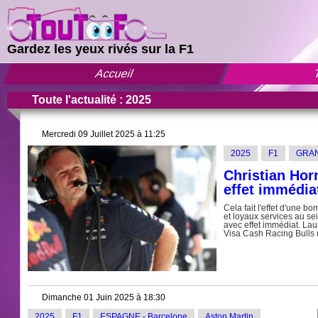
Gardez les yeux rivés sur la F1
Accueil
T
Toute l'actualité : 2025
Mercredi 09 Juillet 2025 à 11:25
2025
F1
GRAN
Christian Hor
effet immédiat
Cela fait l'effet d'une 
et loyaux services au se
avec effet immédiat. La
Visa Cash Racing Bulls 
Dimanche 01 Juin 2025 à 18:30
2025
F1
ESPAGNE - Barcelone
Aston Martin