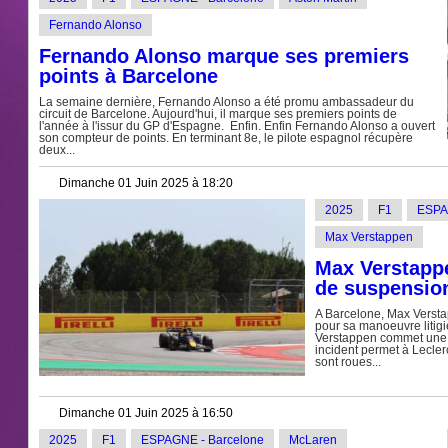
Fernando Alonso
Fernando Alonso marque ses premiers
points à Barcelone
La semaine dernière, Fernando Alonso a été promu ambassadeur du
circuit de Barcelone. Aujourd'hui, il marque ses premiers points de
l'année à l'issur du GP d'Espagne. Enfin. Enfin Fernando Alonso a ouvert
son compteur de points. En terminant 8e, le pilote espagnol récupère
deux...
Dimanche 01 Juin 2025 à 18:20
2025
F1
ESPA
Max Verstappen
Max Verstappe
de suspension
A Barcelone, Max Versta
pour sa manoeuvre litigi
Verstappen commet une er
incident permet à Leclerc
sont roues...
Dimanche 01 Juin 2025 à 16:50
2025
F1
ESPAGNE - Barcelone
McLaren