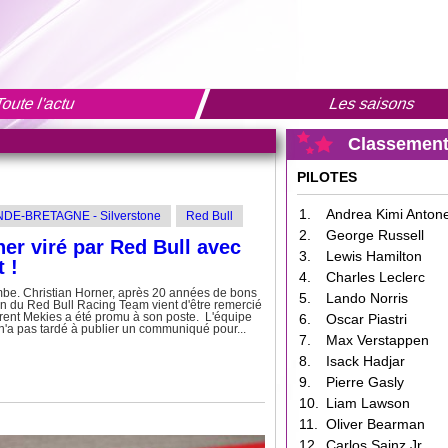
oute l'actu
Les saisons
Classement
PILOTES
1.
Andrea Kimi Antonel
DE-BRETAGNE - Silverstone
Red Bull
2.
George Russell
ner viré par Red Bull avec
3.
Lewis Hamilton
 !
4.
Charles Leclerc
bombe. Christian Horner, après 20 années de bons
5.
Lando Norris
in du Red Bull Racing Team vient d'être remercié
urent Mekies a été promu à son poste. L'équipe
6.
Oscar Piastri
n'a pas tardé à publier un communiqué pour...
7.
Max Verstappen
8.
Isack Hadjar
9.
Pierre Gasly
10.
Liam Lawson
11.
Oliver Bearman
12.
Carlos Sainz Jr