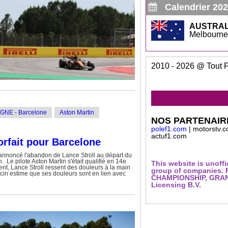
Calendrier 20
AUSTRAL
Melbourne
2010 - 2026 @ Tout F1
GNE - Barcelone
Aston Martin
NOS PARTENAIR
polef1.com
| motorstv.c
actuf1.com
orfait pour Barcelone
 annoncé l'abandon de Lance Stroll au départ du
Le pilote Aston Martin s'était qualifié en 14e
This website is unoff
t, Lance Stroll ressent des douleurs à la main
group of companies
cin estime que ses douleurs sont en lien avec
CHAMPIONSHIP, GRAND 
Licensing B.V.