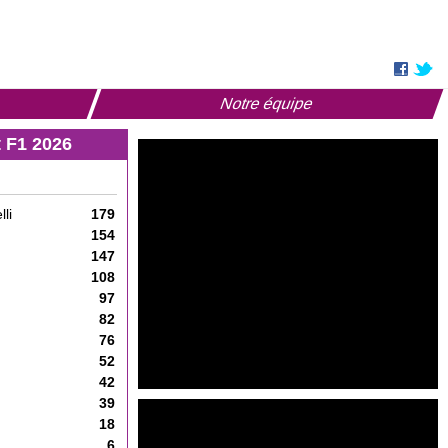
Notre équipe
 F1 2026
li
179
154
147
108
97
82
76
52
42
39
18
6