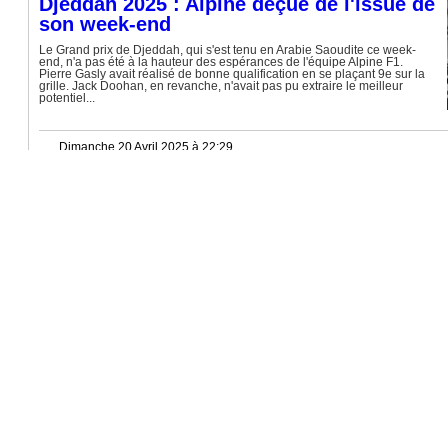
Djeddah 2025 : Alpine déçue de l'issue de
son week-end
Le Grand prix de Djeddah, qui s'est tenu en Arabie Saoudite ce week-
end, n'a pas été à la hauteur des espérances de l'équipe Alpine F1.
Pierre Gasly avait réalisé de bonne qualification en se plaçant 9e sur la
grille. Jack Doohan, en revanche, n'avait pas pu extraire le meilleur
potentiel...
Dimanche 20 Avril 2025 à 22:29
2025
F1
ARAB
Djeddah 2025 
a couté le po
Au GP d’Arabie Saoudit
rattraper son erreur des qu
nettement le plus rapid
erreur en qualifications, 
de la...
Dimanche 20 Avril 2025 à 21:00
2025
F1
McLaren
Piastri triomphe en Arabie Saoudite et
prend la tête du championnat