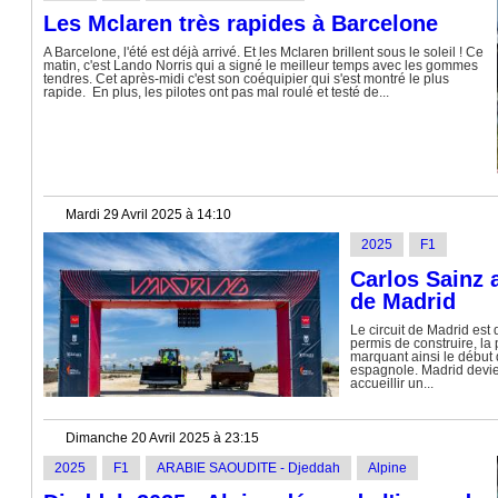
Les Mclaren très rapides à Barcelone
A Barcelone, l'été est déjà arrivé. Et les Mclaren brillent sous le soleil ! Ce
matin, c'est Lando Norris qui a signé le meilleur temps avec les gommes
tendres. Cet après-midi c'est son coéquipier qui s'est montré le plus
rapide. En plus, les pilotes ont pas mal roulé et testé de...
Mardi 29 Avril 2025 à 14:10
2025
F1
Carlos Sainz
de Madrid
Le circuit de Madrid est 
permis de construire, la
marquant ainsi le début 
espagnole. Madrid devie
accueillir un...
Dimanche 20 Avril 2025 à 23:15
2025
F1
ARABIE SAOUDITE - Djeddah
Alpine