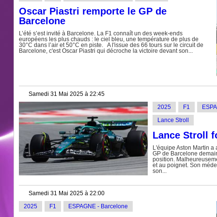
Oscar Piastri remporte le GP de
Barcelone
L’été s’est invité à Barcelone. La F1 connaît un des week-ends
européens les plus chauds : le ciel bleu, une température de plus de
30°C dans l’air et 50°C en piste. A l'issue des 66 tours sur le circuit de
Barcelone, c'est Oscar Piastri qui décroche la victoire devant son...
Samedi 31 Mai 2025 à 22:45
2025
F1
ESPA
Lance Stroll
Lance Stroll f
L'équipe Aston Martin a
GP de Barcelone demain. 
position. Malheureusemen
et au poignet. Son méde
son...
Samedi 31 Mai 2025 à 22:00
2025
F1
ESPAGNE - Barcelone