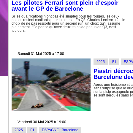
Les pilotes Ferrari sont plein d’espoir
avant le GP de Barcelone
Si les qualifications n’ont pas été simples pour les rouges, les deux
pilotes restent confiants pour la course. En Q3, Charles Leclerc a fait le
choix de ne pas ressortir pour un second run, un choix qu’il assume
pleinement. “Je pense qu'avec deux trains de pneus en Q3, c'est
toujours...
Samedi 31 Mai 2025 à 17:00
2025
F1
ESPA
Piastri décroc
Barcelone dev
Après une troisième séa
sans surprise que le duo 
sur la piste espagnole p
se sont déroulés sans e
Vendredi 30 Mai 2025 à 19:00
2025
F1
ESPAGNE - Barcelone