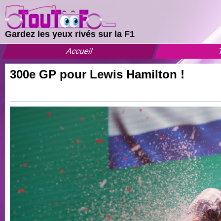
Gardez les yeux rivés sur la F1
Accueil
T
300e GP pour Lewis Hamilton !