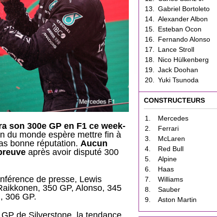
13.
Gabriel Bortoleto
14.
Alexander Albon
15.
Esteban Ocon
16.
Fernando Alonso
17.
Lance Stroll
18.
Nico Hülkenberg
19.
Jack Doohan
20.
Yuki Tsunoda
CONSTRUCTEURS
1.
Mercedes
ra son 300e GP en F1 ce week-
2.
Ferrari
ion du monde espère mettre fin à
3.
McLaren
 pas bonne réputation.
Aucun
4.
Red Bull
épreuve
après avoir disputé 300
5.
Alpine
6.
Haas
onférence de presse, Lewis
7.
Williams
Raikkonen, 350 GP, Alonso, 345
8.
Sauber
n, 306 GP.
9.
Aston Martin
e GP de Silverstone, la tendance