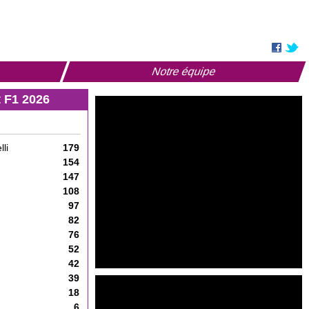
Notre équipe
 F1 2026
li
179
154
147
108
97
82
76
52
42
39
18
6