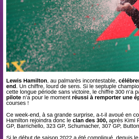
Lewis Hamilton
, au palmarès incontestable,
célébre
end
. Un chiffre, lourd de sens. Si le septuple champ
cette longue période sans victoire, le chiffre 300 n’a
pilote
n’a pour le moment
réussi à remporter une 
courses !
Ce week-end, à sa grande surprise, a-t-il avoué en c
Hamilton rejoindra donc le
clan des 300,
après Kimi 
GP, Barrichello, 323 GP, Schumacher, 307 GP, Butto
Si le début de saison 2022 a été compliqué, depuis l