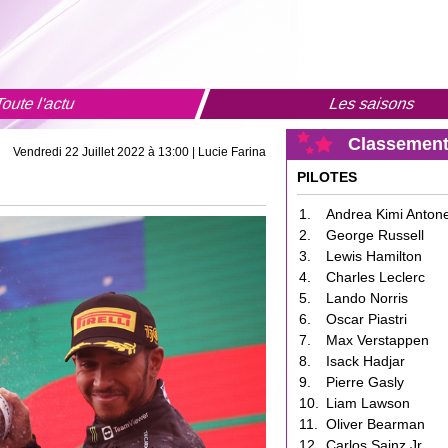
oute l'actu
Les saisons
Classement
Vendredi 22 Juillet 2022 à 13:00 | Lucie Farina
PILOTES
1.
Andrea Kimi Antonel
2.
George Russell
3.
Lewis Hamilton
4.
Charles Leclerc
5.
Lando Norris
6.
Oscar Piastri
7.
Max Verstappen
8.
Isack Hadjar
9.
Pierre Gasly
10.
Liam Lawson
11.
Oliver Bearman
12.
Carlos Sainz Jr