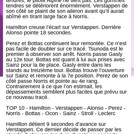
tendres, le pilote Alpine ne tient pas. Les gommes
tendres se détériorent énormément. Verstappen de
son côté se plaint de son aileron avant qu’il aurait
abîmé en tirant large face à Norris.
Hamilton creuse l’écart sur Verstappen. Derrière
Alonso pointe 18 secondes.
Perez et Bottas continuent leur remontée. Ce n’est
pas facile de doubler sur ce tracé. Tsunoda est le
premier à observer son arrêt. Norris passe Gasly
au 12e tour. Bottas est quant à lui aux prises avec
Sainz pour la 8e place. Gasly entre dans les
stands au treizième tour. Bottas trouve l’ouverture
sur Sainz et remonte à la 7e position. Perez de son
côté passe Norris et pointe au 4e rang.
Contrairement à ce que l’on estimait, les
dépassements semblent plus faciles que prévu sur
ce nouveau tracé.
TOP 10 - Hamilton - Verstappen - Alonso - Perez -
Norris - Bottas - Ocon - Sainz - Stroll - Leclerc
Hamilton détient 9 secondes d’avance sur
Verstappen. Ce dernier décide de passer par les